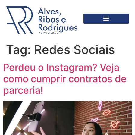
Tag:
Redes Sociais
Perdeu o Instagram? Veja
como cumprir contratos de
parceria!